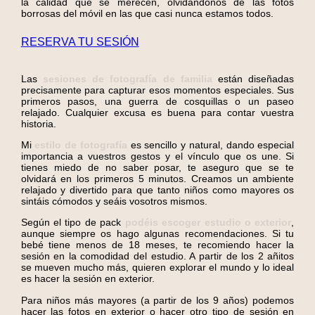
la calidad que se merecen, olvidándonos de las fotos
borrosas del móvil en las que casi nunca estamos todos.
RESERVA TU SESIÓN
Las
sesiones de fotografía de familia
están diseñadas
precisamente para capturar esos momentos especiales. Sus
primeros pasos, una guerra de cosquillas o un paseo
relajado. Cualquier excusa es buena para contar vuestra
historia.
Mi
estilo de fotografía
es sencillo y natural, dando especial
importancia a vuestros gestos y el vínculo que os une. Si
tienes miedo de no saber posar, te aseguro que se te
olvidará en los primeros 5 minutos. Creamos un ambiente
relajado y divertido para que tanto niños como mayores os
sintáis cómodos y seáis vosotros mismos.
Según el tipo de pack
pod
é
is escoger
estudio o exterior
,
aunque siempre os hago algunas recomendaciones. Si tu
bebé tiene menos de 18 meses, te recomiendo hacer la
sesión en la comodidad del estudio. A partir de los 2 añitos
se mueven mucho más, quieren explorar el mundo y lo ideal
es hacer la sesión en exterior.
Para niños más mayores (a partir de los 9 años) podemos
hacer las fotos en exterior o hacer otro tipo de sesión en