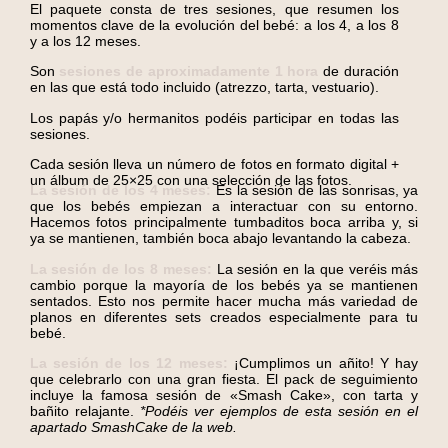
El paquete consta de tres sesiones, que resumen los
momentos clave de la evolución del bebé: a los 4, a los 8
y a los 12 meses.
Son
sesiones de aproximadamente 1 hora
de duración
en las que está todo incluido (atrezzo, tarta, vestuario).
Los papás y/o hermanitos podéis participar en todas las
sesiones.
Cada sesión lleva un número de fotos en formato digital +
un álbum de 25×25 con una selección de las fotos.
La sesión de los 4 meses:
Es la sesión de las sonrisas, ya
que los bebés empiezan a interactuar con su entorno.
Hacemos fotos principalmente tumbaditos boca arriba y, si
ya se mantienen, también boca abajo levantando la cabeza.
La sesión de los 8 meses:
La sesión en la que veréis más
cambio porque la mayoría de los bebés ya se mantienen
sentados. Esto nos permite hacer mucha más variedad de
planos en diferentes sets creados especialmente para tu
bebé.
La sesión de los 12 meses:
¡Cumplimos un añito! Y hay
que celebrarlo con una gran fiesta. El pack de seguimiento
incluye la famosa sesión de «Smash Cake», con tarta y
bañito relajante.
*Podéis ver ejemplos de esta sesión en el
apartado SmashCake de la web.