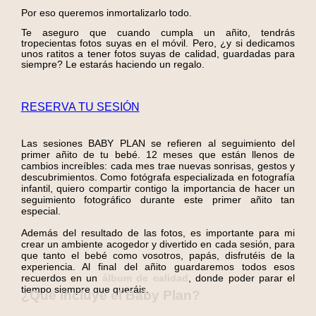
Por eso queremos inmortalizarlo todo.
Te aseguro que cuando cumpla un añito, tendrás
tropecientas fotos suyas en el móvil. Pero, ¿y si dedicamos
unos ratitos a tener fotos suyas de calidad, guardadas para
siempre? Le estarás haciendo un regalo.
RESERVA TU SESIÓN
Las sesiones BABY PLAN se refieren al seguimiento del
primer añito de tu bebé. 12 meses que están llenos de
cambios increíbles: cada mes trae nuevas sonrisas, gestos y
descubrimientos. Como fotógrafa especializada en fotografía
infantil, quiero compartir contigo la importancia de hacer un
seguimiento fotográfico durante este primer añito tan
especial.
Además del resultado de las fotos, es importante para mi
crear un ambiente acogedor y divertido en cada sesión, para
que tanto el bebé como vosotros, papás, disfrutéis de la
experiencia. Al final del añito guardaremos todos esos
recuerdos en un
álbum de calidad
, donde poder parar el
tiempo siempre que queráis.
¿Qué incluye el Baby Plan?